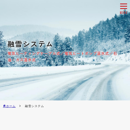
tog
nav
融雪システム
電気ヒーティングケーブル式／電気ヒートポンプ温水式／石
油・ガス温水式
ホーム
融雪システム